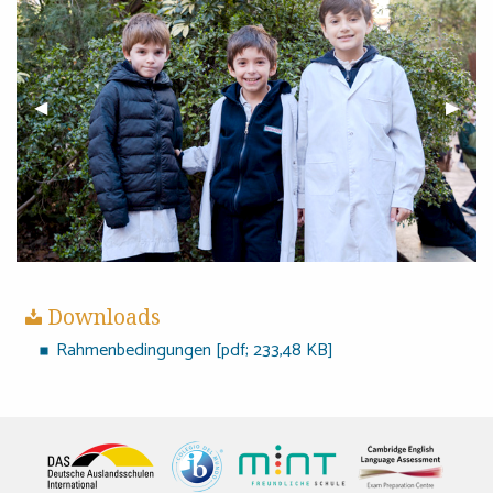
Previous Slide
◀︎
Next S
▶︎
Downloads
Rahmenbedingungen [pdf; 233,48 KB]