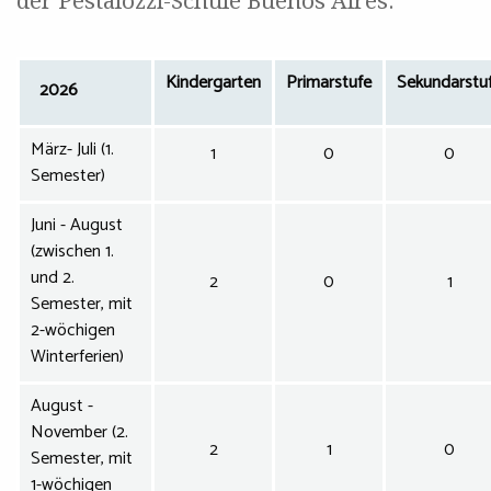
der Pestalozzi-Schule Buenos Aires:
Kindergarten
Primarstufe
Sekundarstu
2026
März- Juli (1.
1
0
0
Semester)
Juni - August
(zwischen 1.
und 2.
2
0
1
Semester, mit
2-wöchigen
Winterferien)
August -
November (2.
2
1
0
Semester, mit
1-wöchigen