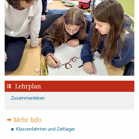
Previous Slide
◀︎
Next S
▶︎
Lehrplan
Zusammenleben
Mehr Info
Klassenfahrten und Zeltlager