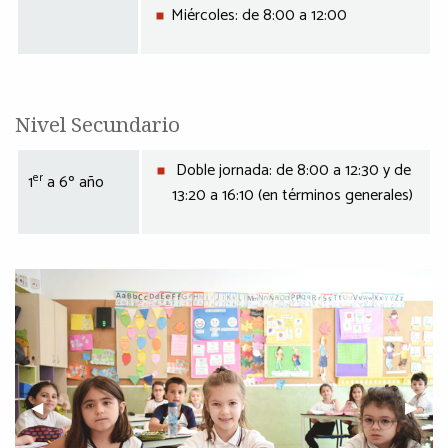
Miércoles: de 8:00 a 12:00
Nivel Secundario
Doble jornada: de 8:00 a 12:30 y de
er
1
a 6º año
13:20 a 16:10 (en términos generales)
Previous Slide
◀︎
Next S
▶︎