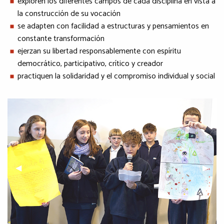
exploren los diferentes campos de cada disciplina en vista a
la construcción de su vocación
se adapten con facilidad a estructuras y pensamientos en
constante transformación
ejerzan su libertad responsablemente con espíritu
democrático, participativo, crítico y creador
practiquen la solidaridad y el compromiso individual y social
Previous Slide
◀︎
Next S
▶︎