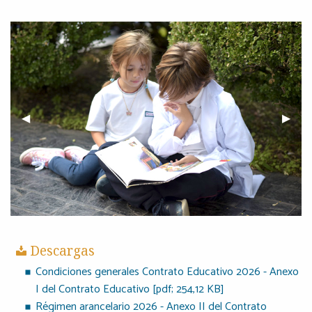
Previous Slide
◀︎
Next S
▶︎
Descargas
Condiciones generales Contrato Educativo 2026 - Anexo
I del Contrato Educativo [pdf; 254,12 KB]
Régimen arancelario 2026 - Anexo II del Contrato