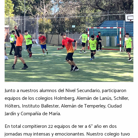
Previous Slide
◀︎
Next S
▶︎
Junto a nuestros alumnos del Nivel Secundario, participaron
equipos de los colegios Holmberg, Alemán de Lanús, Schiller,
Hölters, Instituto Ballester, Alemán de Temperley, Ciudad
Jardín y Compañía de María.
En total compitieron 22 equipos de 1er a 6° año en dos
jornadas muy intensas y emocionantes. Nuestro colegio tuvo